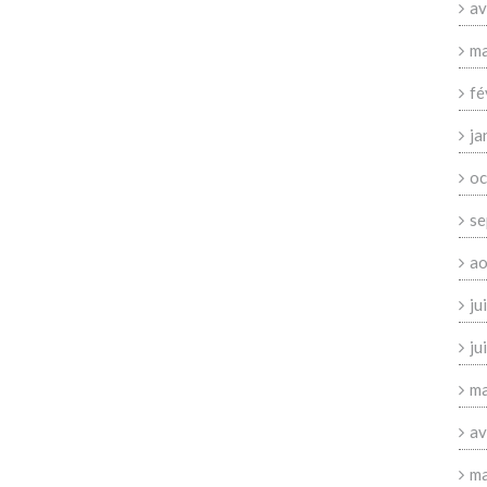
av
ma
fé
ja
oc
se
ao
ju
ju
ma
av
ma