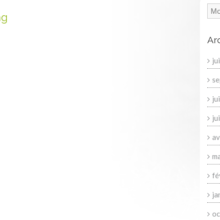
ng
Ar
ju
se
ju
ju
av
ma
fé
ja
oc