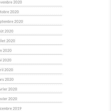
vembre 2020
tobre 2020
ptembre 2020
ût 2020
illet 2020
in 2020
i 2020
ril 2020
rs 2020
vrier 2020
nvier 2020
cembre 2019