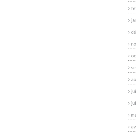
fé
ja
dé
no
oc
se
ao
ju
ju
ma
av