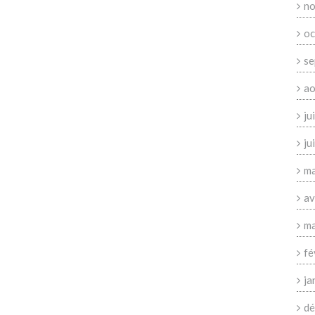
no
oc
se
ao
ju
ju
ma
av
ma
fé
ja
dé