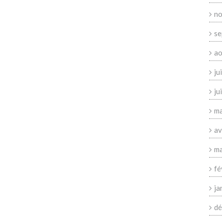
no
se
ao
ju
ju
ma
av
ma
fé
ja
dé