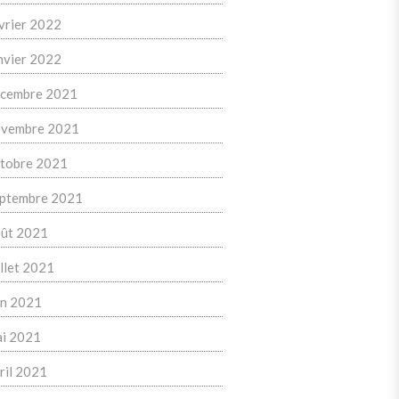
vrier 2022
nvier 2022
cembre 2021
vembre 2021
tobre 2021
ptembre 2021
ût 2021
illet 2021
in 2021
i 2021
ril 2021