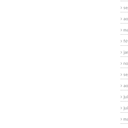
se
ao
ma
fé
ja
no
se
ao
ju
ju
ma