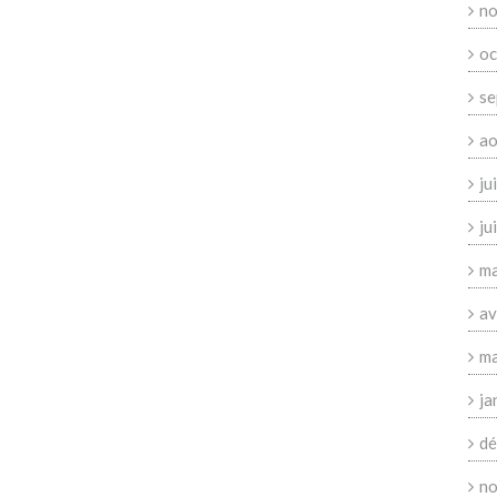
no
oc
se
ao
ju
ju
ma
av
ma
ja
dé
no