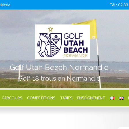
Météo
Tél : 02 33
Golf Utah Beach Normandie
Golf 18 trous en Normandie
PARCOURS
COMPÉTITIONS
TARIFS
ENSEIGNEMENT