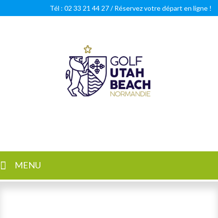
Tél : 02 33 21 44 27 /
Réservez votre départ en ligne !
Golf Utah Beach Normandie
Golf 18 trous en Normandie
MENU