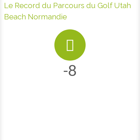
Le Record du Parcours du Golf Utah
Beach Normandie
-8
Augustin Holé
-8 au dessous du par
Eric Moreul
-6