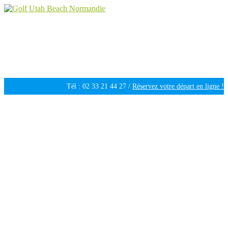
Golf Utah Beach Normandie
Golf 18 trous en Normandie
Tél : 02 33 21 44 27 /
Réservez votre départ en ligne !
Ouvert tous les jours de 09h30 à 18h00 /
Météo