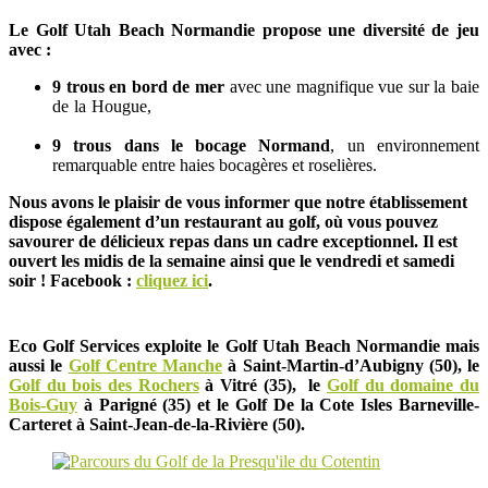
Le Golf Utah Beach Normandie propose une diversité de jeu
avec :
9 trous en bord de mer
avec une magnifique vue sur la baie
de la Hougue,
(et la plage de Quinéville) et situé à Fontenay-
sur-Mer.
9 trous dans le bocage Normand
, un environnement
remarquable entre haies bocagères et roselières.
Nous avons le plaisir de vous informer que notre établissement
dispose également d’un restaurant au golf, où vous pouvez
savourer de délicieux repas dans un cadre exceptionnel. Il est
ouvert les midis de la semaine ainsi que le vendredi et samedi
soir ! Facebook :
cliquez ici
.
Eco Golf Services exploite le Golf Utah Beach Normandie mais
aussi le
Golf Centre Manche
à Saint-Martin-d’Aubigny (50), le
Golf du bois des Rochers
à Vitré (35), le
Golf du domaine du
Bois-Guy
à Parigné (35) et le Golf De la Cote Isles Barneville-
Carteret à Saint-Jean-de-la-Rivière (50).