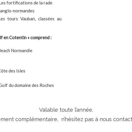
s fortifications de la rade
es anglo-normandes
es tours Vauban, classées au
lf en Cotentin » comprend :
lf Utah Beach Normandie
lf de la Côte des Isles
au Golf du domaine des Roches
Valable toute l’année.
ment complémentaire, n’hésitez pas à nous contacte