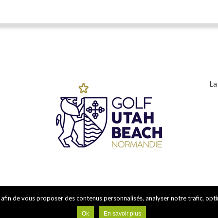
La
 afin de vous proposer des contenus personnalisés, analyser notre trafic, opti
Copyright © 2026
Golf Utah Beach Normandie
. Création WebCom.Me
Ok
En savoir plus