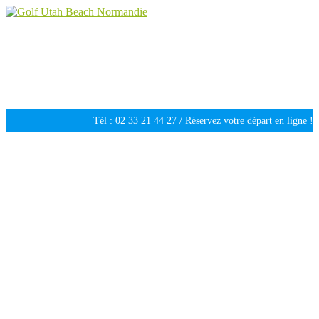
Golf Utah Beach Normandie
Golf 18 trous en Normandie
Tél : 02 33 21 44 27 /
Réservez votre départ en ligne !
Ouvert tous les jours de 09h30 à 18h00 /
Météo