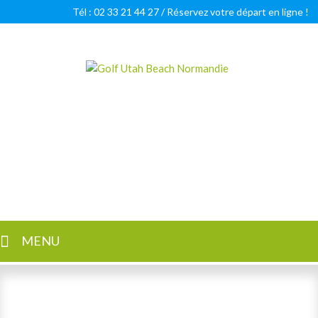
Tél : 02 33 21 44 27 /
Réservez votre départ en ligne !
Golf Utah Beach Normandie
Golf 18 trous en Normandie
MENU