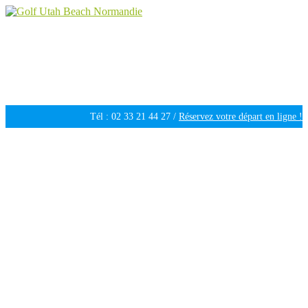
Golf Utah Beach Normandie
Golf 18 trous en Normandie
Tél : 02 33 21 44 27 /
Réservez votre départ en ligne !
Ouvert tous les jours de 09h30 à 18h00 /
Météo