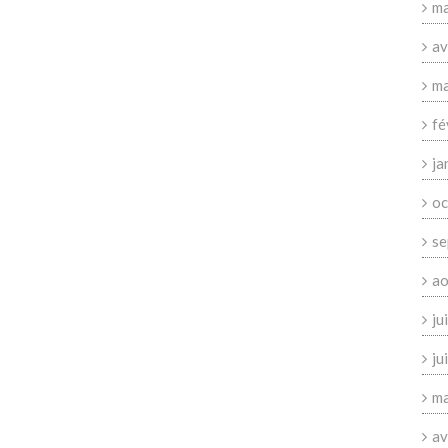
ma
av
ma
fé
ja
oc
se
ao
ju
ju
ma
av