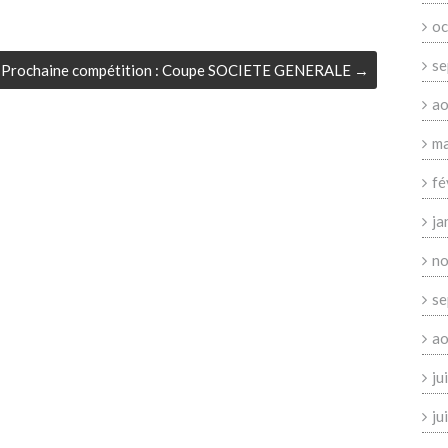
oc
se
Prochaine compétition : Coupe SOCIETE GENERALE
→
ao
ma
fé
ja
no
se
ao
ju
ju