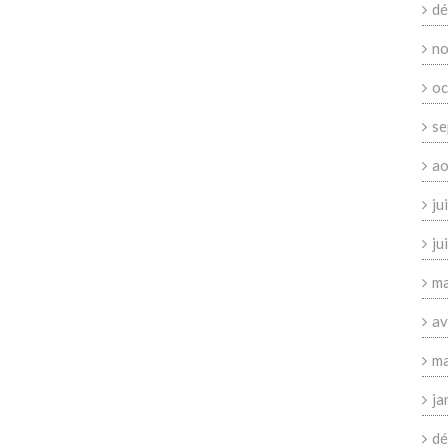
dé
no
oc
se
ao
ju
ju
ma
av
ma
ja
dé