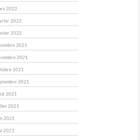
rs 2022
vrier 2022
nvier 2022
cembre 2021
vembre 2021
tobre 2021
ptembre 2021
ût 2021
illet 2021
in 2021
i 2021