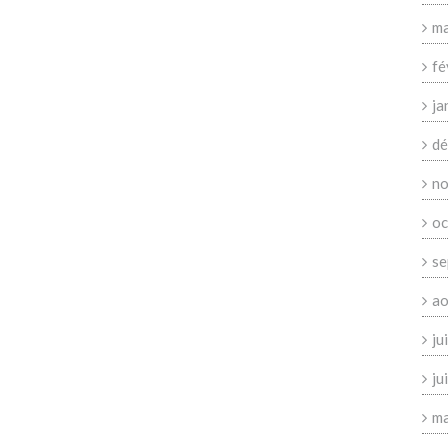
ma
fé
ja
dé
no
oc
se
ao
ju
ju
ma