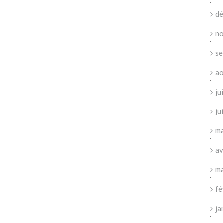
dé
no
se
ao
ju
ju
ma
av
ma
fé
ja