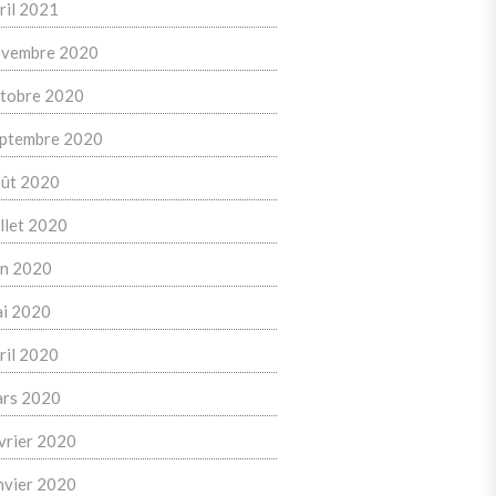
ril 2021
vembre 2020
tobre 2020
ptembre 2020
ût 2020
illet 2020
in 2020
i 2020
ril 2020
rs 2020
vrier 2020
nvier 2020