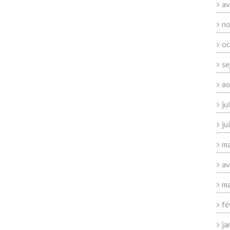
av
no
oc
se
ao
ju
ju
ma
av
ma
fé
ja