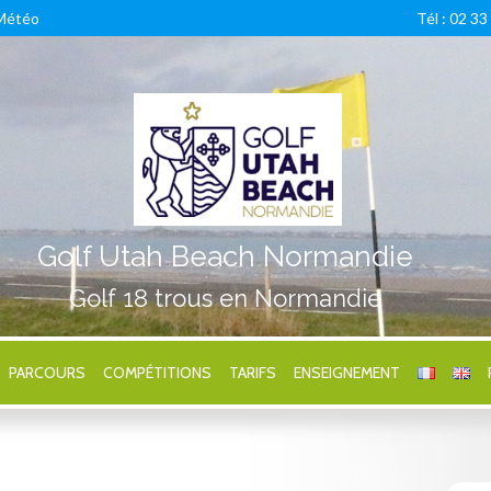
Météo
Tél : 02 33
Golf Utah Beach Normandie
Golf 18 trous en Normandie
PARCOURS
COMPÉTITIONS
TARIFS
ENSEIGNEMENT