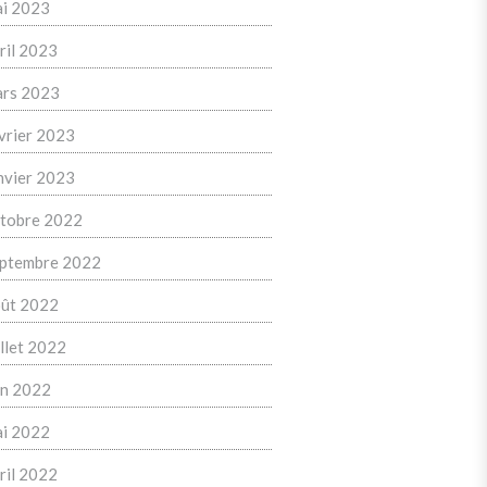
i 2023
ril 2023
rs 2023
vrier 2023
nvier 2023
tobre 2022
ptembre 2022
ût 2022
illet 2022
in 2022
i 2022
ril 2022