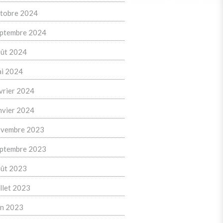
tobre 2024
ptembre 2024
ût 2024
i 2024
vrier 2024
nvier 2024
vembre 2023
ptembre 2023
ût 2023
illet 2023
in 2023