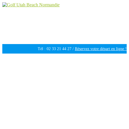
Golf Utah Beach Normandie
Golf 18 trous en Normandie
Tél : 02 33 21 44 27 /
Réservez votre départ en ligne !
Ouvert tous les jours de 09h30 à 18h00 /
Météo