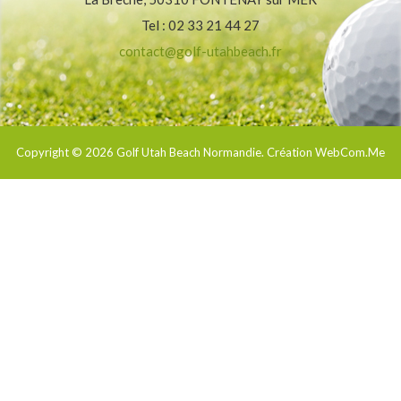
Tel : 02 33 21 44 27
contact@golf-utahbeach.fr
Copyright © 2026
Golf Utah Beach Normandie
. Création WebCom.Me