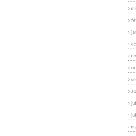
ma
fé
ja
dé
no
oc
se
ao
ju
ju
ma