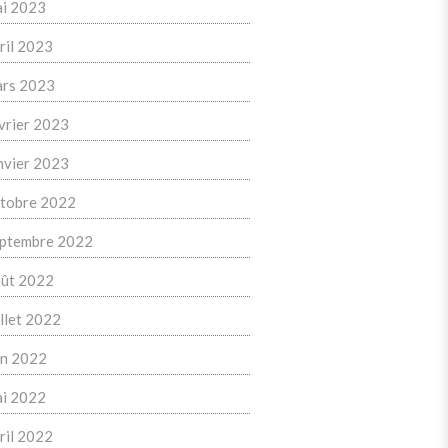
i 2023
ril 2023
rs 2023
vrier 2023
nvier 2023
tobre 2022
ptembre 2022
ût 2022
illet 2022
in 2022
i 2022
ril 2022