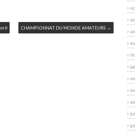
oc
se
vril
CHAMPIONNAT DU MONDE AMATEURS
→
ao
ma
fé
ja
no
se
ao
ju
ju