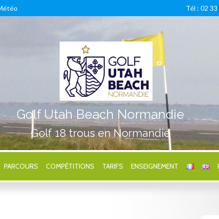
Météo
Tél : 02 33
Golf Utah Beach Normandie
Golf 18 trous en Normandie
PARCOURS
COMPÉTITIONS
TARIFS
ENSEIGNEMENT