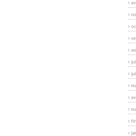
av
no
oc
se
ao
ju
ju
ma
av
ma
fé
ja