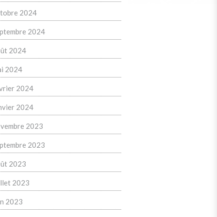
tobre 2024
ptembre 2024
ût 2024
i 2024
vrier 2024
nvier 2024
vembre 2023
ptembre 2023
ût 2023
illet 2023
in 2023