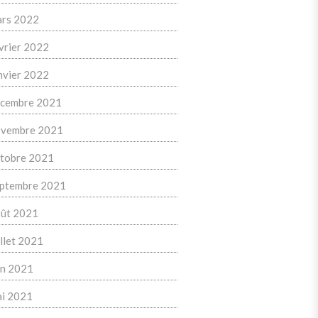
rs 2022
vrier 2022
nvier 2022
cembre 2021
vembre 2021
tobre 2021
ptembre 2021
ût 2021
illet 2021
in 2021
i 2021