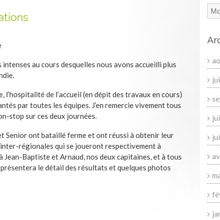
ations
Ar
e
ao
 intenses au cours desquelles nous avons accueilli plus
ndie.
ju
 l’hospitalité de l’accueil (en dépit des travaux en cours)
se
vantés par toutes les équipes. J’en remercie vivement tous
on-stop sur ces deux journées.
ju
 Senior ont bataillé ferme et ont réussi à obtenir leur
ju
s inter-régionales qui se joueront respectivement à
av
Jean-Baptiste et Arnaud, nos deux capitaines, et à tous
 présentera le détail des résultats et quelques photos
ma
fé
ja