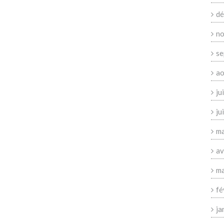
dé
no
se
ao
ju
ju
ma
av
ma
fé
ja