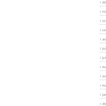
dé
no
oc
se
ao
ju
ju
ma
av
ma
ja
dé