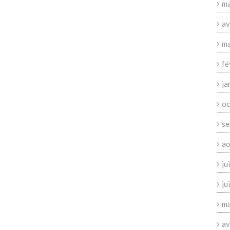
ma
av
ma
fé
ja
oc
se
ao
ju
ju
ma
av