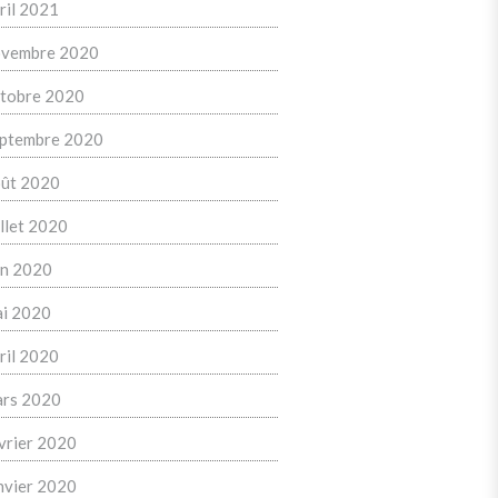
ril 2021
vembre 2020
tobre 2020
ptembre 2020
ût 2020
illet 2020
in 2020
i 2020
ril 2020
rs 2020
vrier 2020
nvier 2020