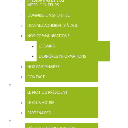
MISSIONS AS ET VOS
INTERLOCUTEURS
PRO-AM RESULT BRUT003
COMMISSION SPORTIVE
07/07/2020
DEVENEZ ADHÉRENTS À L’A.S.
NOS COMMUNICATIONS
LE SWING
Next →
DERNIÈRES INFORMATIONS
Rechercher
NOS PARTENAIRES
Archives
CONTACT
CLUB
juillet 2026
LE MOT DU PRÉSIDENT
Mentions légales
septembre 2025
juillet 2025
Contact
LE CLUB HOUSE
juin 2025
avril 2025
mars 2025
PARTENAIRES
février 2025
PARCOURS
janvier 2025
octobre 2024