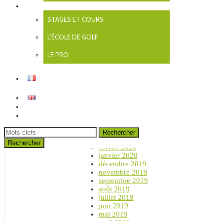
novembre 2021
ENSEIGNEMENT
octobre 2021
STAGES ET COURS
septembre 2021
août 2021
L’ÉCOLE DE GOLF
juillet 2021
juin 2021
mai 2021
LE PRO
avril 2021
novembre 2020
octobre 2020
septembre 2020
août 2020
juillet 2020
RÉSERVEZ VOTRE DÉPART
juin 2020
PLAN / CONTACT
mai 2020
avril 2020
Rechercher
mars 2020
février 2020
janvier 2020
décembre 2019
novembre 2019
septembre 2019
août 2019
juillet 2019
juin 2019
mai 2019