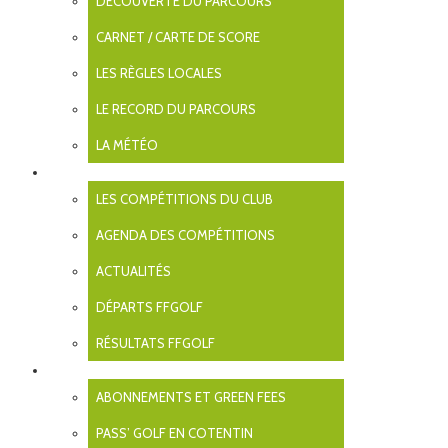
DÉCOUVERTE DU PARCOURS
septembre 2024
août 2024
CARNET / CARTE DE SCORE
mai 2024
février 2024
LES RÈGLES LOCALES
janvier 2024
novembre 2023
LE RECORD DU PARCOURS
septembre 2023
août 2023
LA MÉTÉO
juillet 2023
juin 2023
COMPÉTITIONS
mai 2023
LES COMPÉTITIONS DU CLUB
avril 2023
mars 2023
AGENDA DES COMPÉTITIONS
février 2023
janvier 2023
octobre 2022
ACTUALITÉS
septembre 2022
août 2022
DÉPARTS FFGOLF
juillet 2022
juin 2022
RÉSULTATS FFGOLF
mai 2022
TARIFS
avril 2022
mars 2022
ABONNEMENTS ET GREEN FEES
février 2022
janvier 2022
PASS’ GOLF EN COTENTIN
décembre 2021