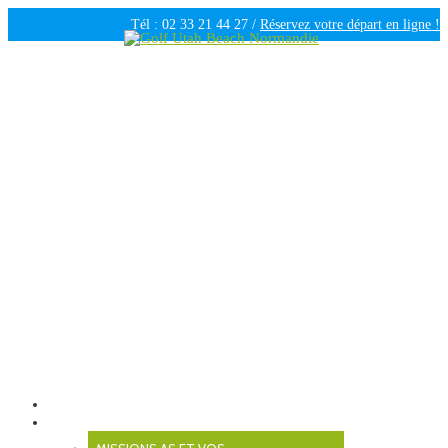
Tél : 02 33 21 44 27 /
Réservez votre départ en ligne !
Ouvert tous les jours de 09h30 à 18h00 /
Météo
Golf Utah Beach Normandie
Golf 18 trous en Normandie
MENU
BIENVENUE
ASSOCIATION SPORTIVE