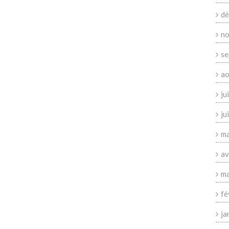
dé
no
se
ao
ju
ju
ma
av
ma
fé
ja