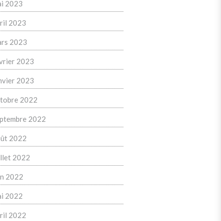
i 2023
ril 2023
rs 2023
vrier 2023
nvier 2023
tobre 2022
ptembre 2022
ût 2022
illet 2022
in 2022
i 2022
ril 2022