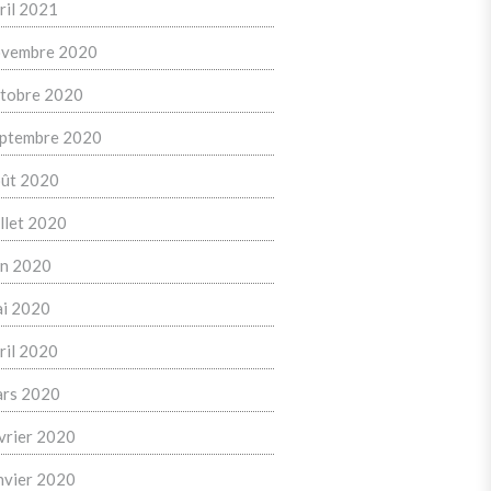
ril 2021
vembre 2020
tobre 2020
ptembre 2020
ût 2020
illet 2020
in 2020
i 2020
ril 2020
rs 2020
vrier 2020
nvier 2020