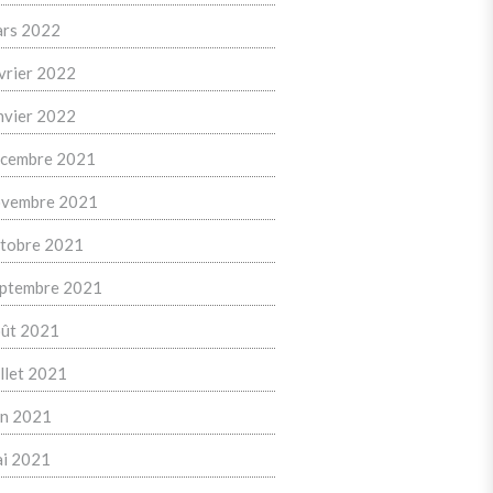
rs 2022
vrier 2022
nvier 2022
cembre 2021
vembre 2021
tobre 2021
ptembre 2021
ût 2021
illet 2021
in 2021
i 2021