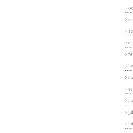
oc
se
ao
ma
fé
ja
no
se
ao
ju
ju