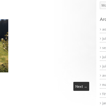
Ar
ao
ju
se
ju
ju
av
ma
Next →
fé
ja