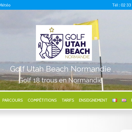
Météo
Tél : 02 33
Golf Utah Beach Normandie
Golf 18 trous en Normandie
PARCOURS
COMPÉTITIONS
TARIFS
ENSEIGNEMENT