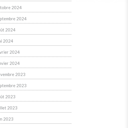
tobre 2024
ptembre 2024
ût 2024
i 2024
vrier 2024
nvier 2024
vembre 2023
ptembre 2023
ût 2023
illet 2023
in 2023