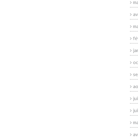
ma
av
ma
fé
ja
oc
se
ao
ju
ju
ma
av