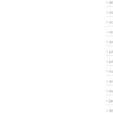
dé
no
oc
se
ao
ju
ju
ma
av
ma
ja
dé