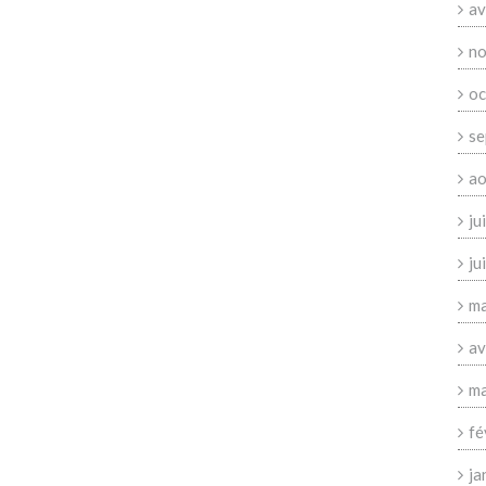
av
no
oc
se
ao
ju
ju
ma
av
ma
fé
ja