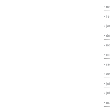
ma
fé
ja
dé
no
oc
se
ao
ju
ju
ma