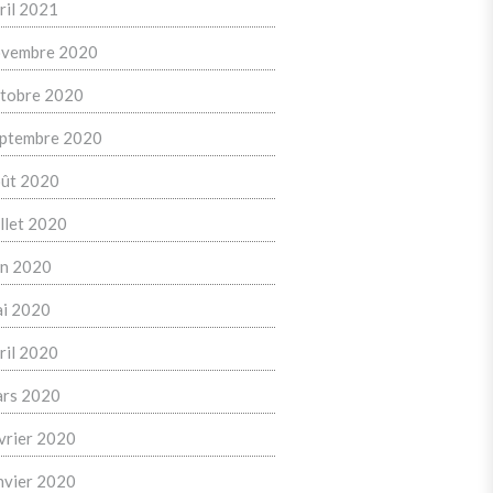
ril 2021
vembre 2020
tobre 2020
ptembre 2020
ût 2020
illet 2020
in 2020
i 2020
ril 2020
rs 2020
vrier 2020
nvier 2020