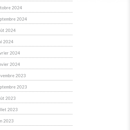
tobre 2024
ptembre 2024
ût 2024
i 2024
vrier 2024
nvier 2024
vembre 2023
ptembre 2023
ût 2023
illet 2023
in 2023