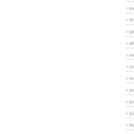
ma
fé
ja
dé
no
oc
se
ao
ju
ju
ma