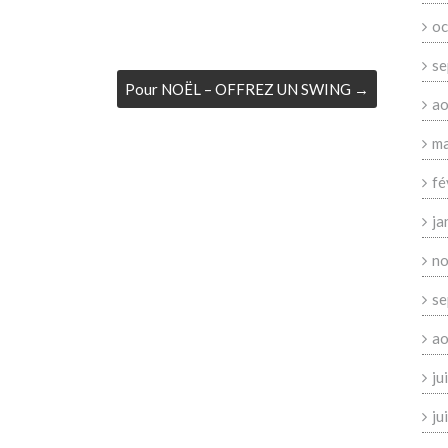
oc
se
Pour NOËL – OFFREZ UN SWING
→
ao
ma
fé
ja
no
se
ao
ju
ju