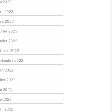
i 2023
ril 2023
rs 2023
vrier 2023
nvier 2023
tobre 2022
ptembre 2022
ût 2022
illet 2022
in 2022
i 2022
ril 2022