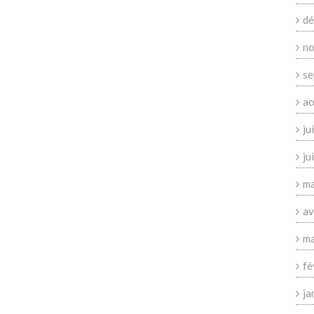
dé
no
se
ao
ju
ju
ma
av
ma
fé
ja