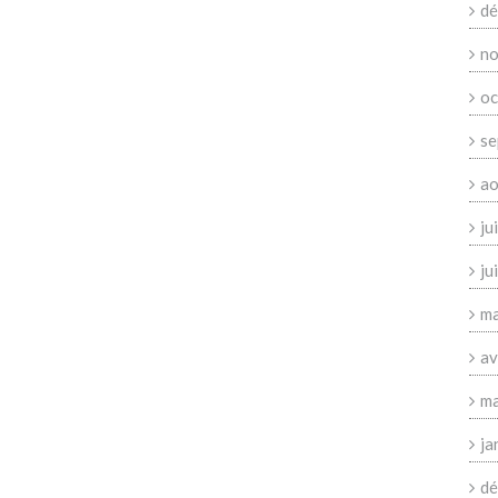
dé
no
oc
se
ao
ju
ju
ma
av
ma
ja
dé