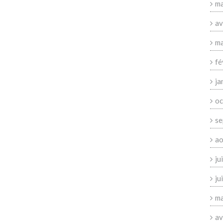
ma
av
ma
fé
ja
oc
se
ao
ju
ju
ma
av