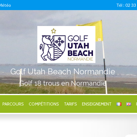
Météo
Tél : 02 33
Golf Utah Beach Normandie
Golf 18 trous en Normandie
PARCOURS
COMPÉTITIONS
TARIFS
ENSEIGNEMENT