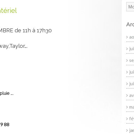
tériel
Ar
MBRE de 11h à 17h30
ao
ay,Taylor….
ju
se
ju
ju
luie ….
av
ma
fé
79 88
ja