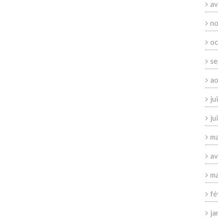
av
no
oc
se
ao
ju
ju
ma
av
ma
fé
ja