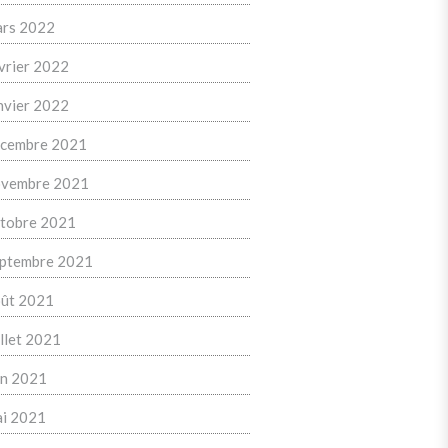
rs 2022
vrier 2022
nvier 2022
cembre 2021
vembre 2021
tobre 2021
ptembre 2021
ût 2021
illet 2021
in 2021
i 2021