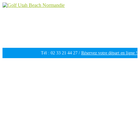
Golf Utah Beach Normandie
Golf 18 trous en Normandie
Tél : 02 33 21 44 27 /
Réservez votre départ en ligne !
Ouvert tous les jours de 09h30 à 18h00 /
Météo