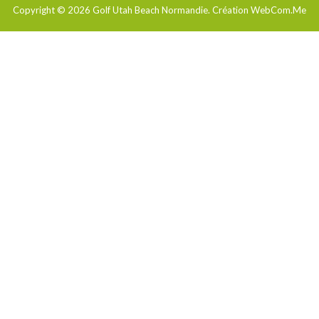
Copyright © 2026
Golf Utah Beach Normandie
. Création WebCom.Me