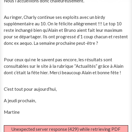
Nous l’accueillons donc chaleureusement.
Au ringer, Charly continue ses exploits avec un birdy
supplémentaire au 10. On le félicite allègrement !!! Le top 10
reste inchangé bien qu’Alain et Bruno aient fait leur maximum
pour se départager. Ils ont progressé d’1 coup chacun et restent
donc ex aequo. La semaine prochaine peut-être ?
Pour ceux qui ne le savent pas encore, les résultats sont
consultables sur le site à la rubrique “Actualités” grâce à Alain
dont c’était la fête hier. Merci beaucoup Alain et bonne fête !
C’est tout pour aujourd’hui,
A jeudi prochain,
Martine
Unexpected server response (429) while retrieving PDF