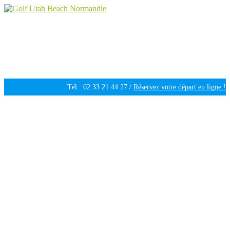
Golf Utah Beach Normandie
Golf 18 trous en Normandie
Tél : 02 33 21 44 27 /
Réservez votre départ en ligne !
Ouvert tous les jours de 09h30 à 18h00 /
Météo