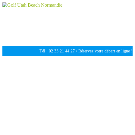
Golf Utah Beach Normandie
Golf 18 trous en Normandie
Tél : 02 33 21 44 27 /
Réservez votre départ en ligne !
Ouvert tous les jours de 09h30 à 18h00 /
Météo