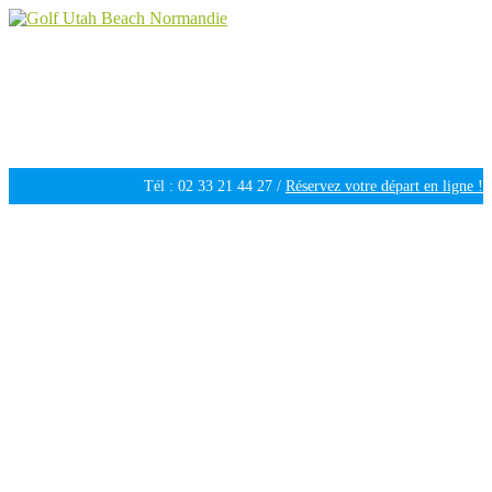
Golf Utah Beach Normandie
Golf 18 trous en Normandie
Tél : 02 33 21 44 27 /
Réservez votre départ en ligne !
Ouvert tous les jours de 09h30 à 18h00 /
Météo