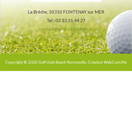
La Brèche, 50310 FONTENAY sur MER
Tel : 02 33 21 44 27
contact@golf-utahbeach.fr
Copyright © 2026
Golf Utah Beach Normandie
. Création WebCom.Me