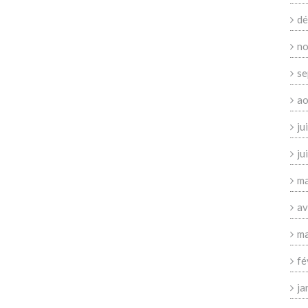
dé
no
se
ao
ju
ju
ma
av
ma
fé
ja