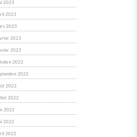
i 2023
ril 2023
rs 2023
vrier 2023
nvier 2023
tobre 2022
ptembre 2022
ût 2022
illet 2022
in 2022
i 2022
ril 2022