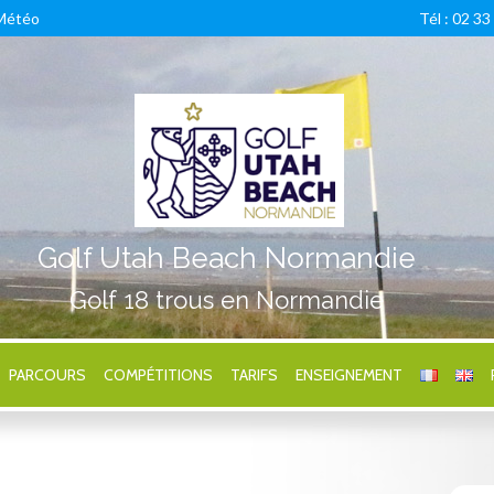
Météo
Tél : 02 33
Golf Utah Beach Normandie
Golf 18 trous en Normandie
PARCOURS
COMPÉTITIONS
TARIFS
ENSEIGNEMENT