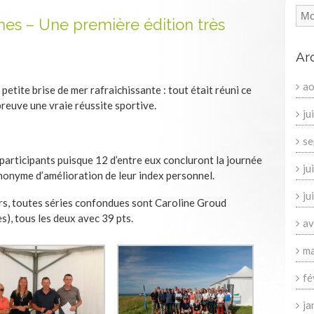
es – Une première édition très
Ar
ao
petite brise de mer rafraichissante : tout était réuni ce
reuve une vraie réussite sportive.
ju
se
 participants puisque 12 d’entre eux concluront la journée
ju
nonyme d’amélioration de leur index personnel.
ju
urs, toutes séries confondues sont Caroline Groud
es), tous les deux avec 39 pts.
av
ma
fé
ja