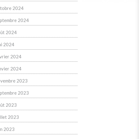
tobre 2024
ptembre 2024
ût 2024
i 2024
vrier 2024
nvier 2024
vembre 2023
ptembre 2023
ût 2023
illet 2023
in 2023