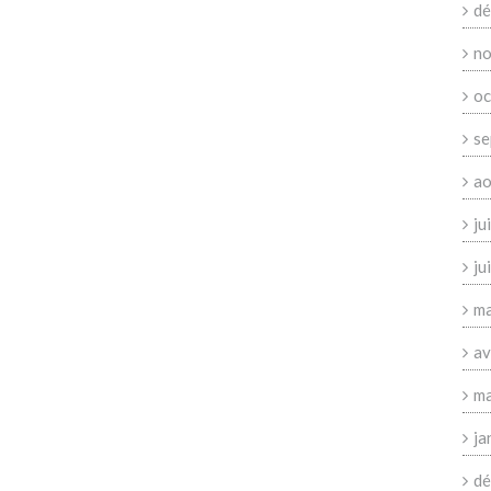
dé
no
oc
se
ao
ju
ju
ma
av
ma
ja
dé