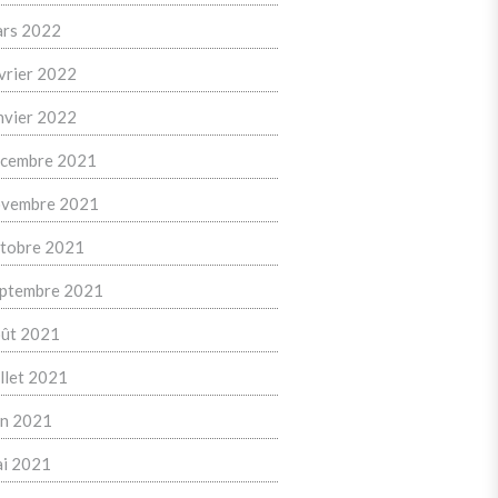
rs 2022
vrier 2022
nvier 2022
cembre 2021
vembre 2021
tobre 2021
ptembre 2021
ût 2021
illet 2021
in 2021
i 2021