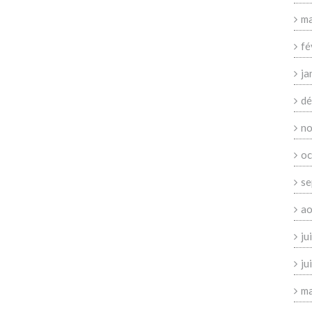
ma
fé
ja
dé
no
oc
se
ao
ju
ju
ma