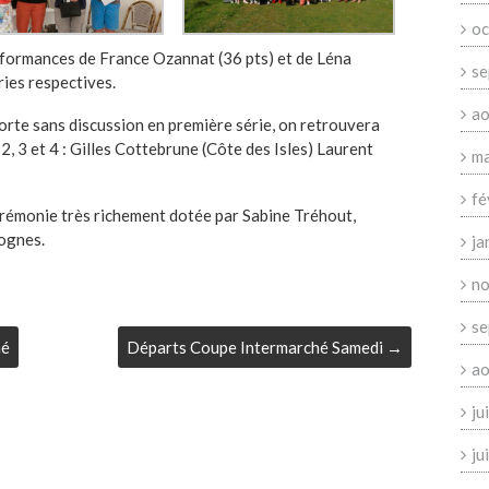
oc
rformances de France Ozannat (36 pts) et de Léna
se
ies respectives.
ao
orte sans discussion en première série, on retrouvera
 2, 3 et 4 : Gilles Cottebrune (Côte des Isles) Laurent
ma
fé
rémonie très richement dotée par Sabine Tréhout,
ognes.
ja
no
se
hé
Départs Coupe Intermarché Samedi
→
ao
ju
ju