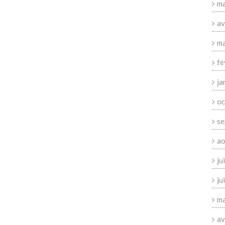
ma
av
ma
fé
ja
oc
se
ao
ju
ju
ma
av