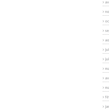
av
no
oc
se
ao
ju
ju
ma
av
ma
fé
ja