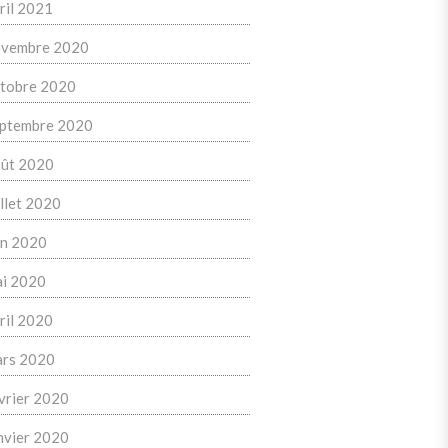
ril 2021
vembre 2020
tobre 2020
ptembre 2020
ût 2020
illet 2020
in 2020
i 2020
ril 2020
rs 2020
vrier 2020
nvier 2020