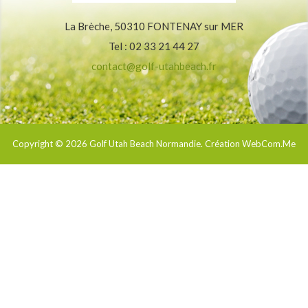
La Brèche, 50310 FONTENAY sur MER
Tel : 02 33 21 44 27
contact@golf-utahbeach.fr
Copyright © 2026
Golf Utah Beach Normandie
. Création WebCom.Me