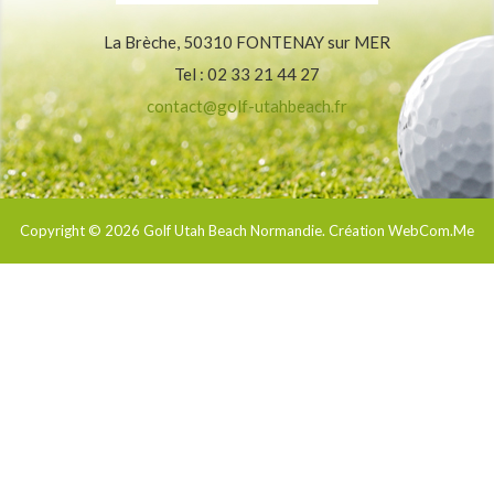
La Brèche, 50310 FONTENAY sur MER
Tel : 02 33 21 44 27
contact@golf-utahbeach.fr
Copyright © 2026
Golf Utah Beach Normandie
. Création WebCom.Me