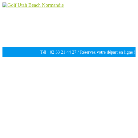
Golf Utah Beach Normandie
Golf 18 trous en Normandie
Tél : 02 33 21 44 27 /
Réservez votre départ en ligne !
Ouvert tous les jours de 09h30 à 18h00 /
Météo