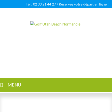
Tél : 02 33 21 44 27 /
Réservez votre départ en ligne !
Golf Utah Beach Normandie
Golf 18 trous en Normandie
MENU