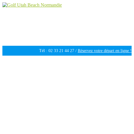
Golf Utah Beach Normandie
Golf 18 trous en Normandie
Tél : 02 33 21 44 27 /
Réservez votre départ en ligne !
Ouvert tous les jours de 09h30 à 18h00 /
Météo