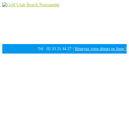
Golf Utah Beach Normandie
Golf 18 trous en Normandie
Tél : 02 33 21 44 27 /
Réservez votre départ en ligne !
Ouvert tous les jours de 09h30 à 18h00 /
Météo