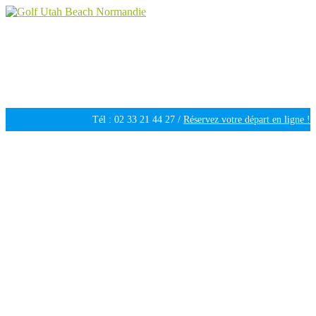
Golf Utah Beach Normandie
Golf 18 trous en Normandie
Tél : 02 33 21 44 27 /
Réservez votre départ en ligne !
Ouvert tous les jours de 09h30 à 18h00 /
Météo