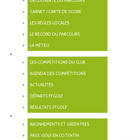
DÉCOUVERTE DU PARCOURS
octobre 2024
septembre 2024
CARNET / CARTE DE SCORE
août 2024
mai 2024
LES RÈGLES LOCALES
février 2024
janvier 2024
LE RECORD DU PARCOURS
novembre 2023
septembre 2023
LA MÉTÉO
août 2023
juillet 2023
COMPÉTITIONS
juin 2023
LES COMPÉTITIONS DU CLUB
mai 2023
avril 2023
AGENDA DES COMPÉTITIONS
mars 2023
février 2023
janvier 2023
ACTUALITÉS
octobre 2022
septembre 2022
DÉPARTS FFGOLF
août 2022
juillet 2022
RÉSULTATS FFGOLF
juin 2022
TARIFS
mai 2022
avril 2022
ABONNEMENTS ET GREEN FEES
mars 2022
février 2022
PASS’ GOLF EN COTENTIN
janvier 2022