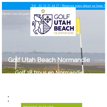
Tél : 02 33 21 44 27 /
Réservez votre départ en ligne !
Ouvert tous les jours de 09h30 à 18h00 /
Météo
Golf Utah Beach Normandie
Golf 18 trous en Normandie
MENU
BIENVENUE
ASSOCIATION SPORTIVE