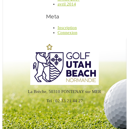
avril 2014
Meta
Inscription
Connexion
La Brèche, 50310 FONTENAY sur MER
Tel : 02 33 21 44 27
contact@golf-utahbeach.fr