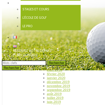
décembre 2021
ENSEIGNEMENT
novembre 2021
STAGES ET COURS
octobre 2021
septembre 2021
L’ÉCOLE DE GOLF
août 2021
juillet 2021
juin 2021
LE PRO
mai 2021
avril 2021
novembre 2020
octobre 2020
septembre 2020
août 2020
RÉSERVEZ VOTRE DÉPART
juillet 2020
PLAN / CONTACT
juin 2020
mai 2020
Rechercher
avril 2020
mars 2020
février 2020
janvier 2020
décembre 2019
novembre 2019
septembre 2019
août 2019
juillet 2019
juin 2019