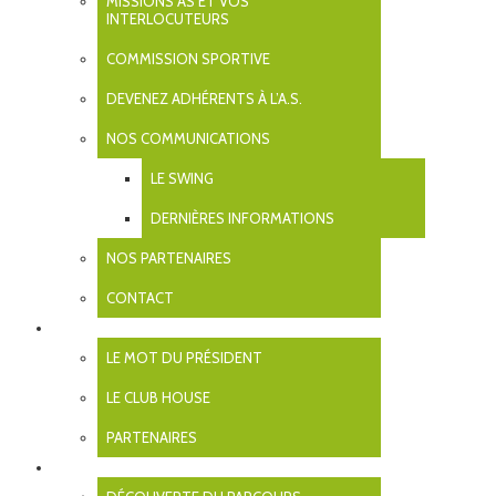
MISSIONS AS ET VOS
INTERLOCUTEURS
LOGO ROBINE 2
COMMISSION SPORTIVE
03/03/2025
DEVENEZ ADHÉRENTS À L’A.S.
NOS COMMUNICATIONS
← Previous
LE SWING
DERNIÈRES INFORMATIONS
Rechercher
NOS PARTENAIRES
Archives
CONTACT
CLUB
août 2026
LE MOT DU PRÉSIDENT
Mentions légales
juillet 2026
septembre 2025
Contact
LE CLUB HOUSE
juillet 2025
juin 2025
avril 2025
PARTENAIRES
mars 2025
PARCOURS
février 2025
janvier 2025