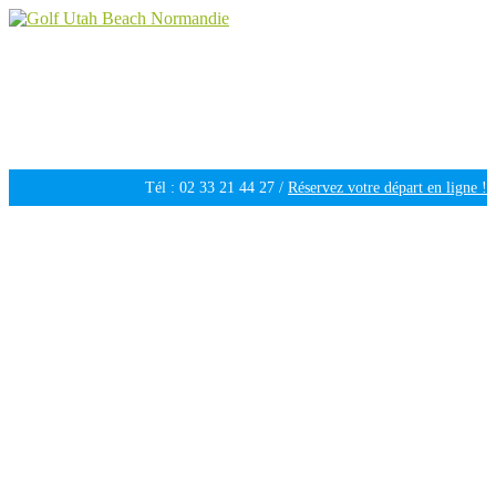
Golf Utah Beach Normandie
Golf 18 trous en Normandie
Tél : 02 33 21 44 27 /
Réservez votre départ en ligne !
Ouvert tous les jours de 09h30 à 18h00 /
Météo