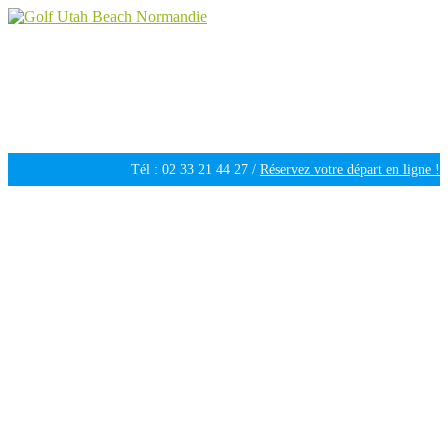
Golf Utah Beach Normandie
Golf 18 trous en Normandie
Tél : 02 33 21 44 27 /
Réservez votre départ en ligne !
Ouvert tous les jours de 09h30 à 18h00 /
Météo