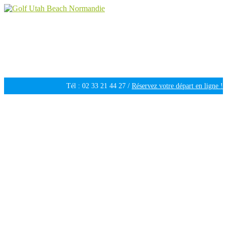
Golf Utah Beach Normandie
Golf 18 trous en Normandie
Tél : 02 33 21 44 27 /
Réservez votre départ en ligne !
Ouvert tous les jours de 09h30 à 18h00 /
Météo