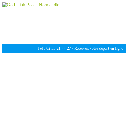
Golf Utah Beach Normandie
Golf 18 trous en Normandie
Tél : 02 33 21 44 27 /
Réservez votre départ en ligne !
Ouvert tous les jours de 09h30 à 18h00 /
Météo