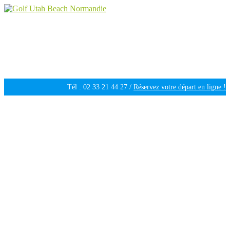
Golf Utah Beach Normandie
Golf 18 trous en Normandie
Tél : 02 33 21 44 27 /
Réservez votre départ en ligne !
Ouvert tous les jours de 09h30 à 18h00 /
Météo