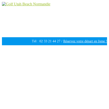
Golf Utah Beach Normandie
Golf 18 trous en Normandie
Tél : 02 33 21 44 27 /
Réservez votre départ en ligne !
Ouvert tous les jours de 09h30 à 18h00 /
Météo