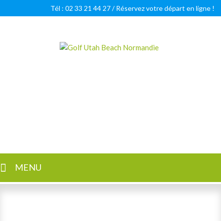
Tél : 02 33 21 44 27 /
Réservez votre départ en ligne !
Golf Utah Beach Normandie
Golf 18 trous en Normandie
MENU