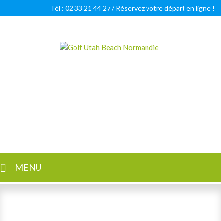
Tél : 02 33 21 44 27 /
Réservez votre départ en ligne !
Golf Utah Beach Normandie
Golf 18 trous en Normandie
MENU