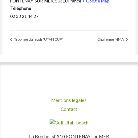
FONTENAY-SUR-MER
,
50310
France
+ Google Map
Téléphone
02 33 21 44 27
Trophée du jeudi “UTAH CUP”
Challenge MMA
Mentions légales
Contact
La Brèche, 50310 FONTENAY sur MER