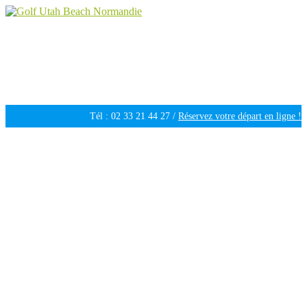
Golf Utah Beach Normandie
Golf 18 trous en Normandie
Tél : 02 33 21 44 27 /
Réservez votre départ en ligne !
Ouvert tous les jours de 09h30 à 18h00 /
Météo