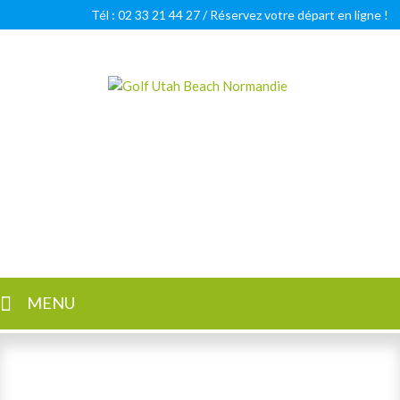
Tél : 02 33 21 44 27 /
Réservez votre départ en ligne !
Golf Utah Beach Normandie
Golf 18 trous en Normandie
MENU