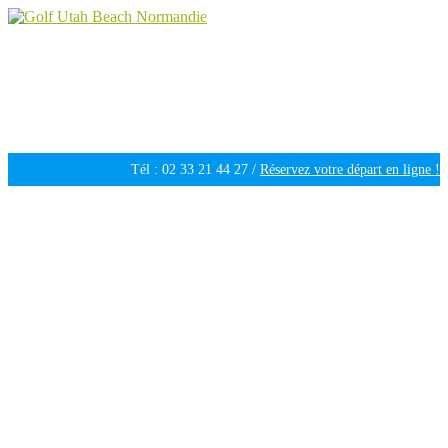
Golf Utah Beach Normandie
Golf 18 trous en Normandie
Tél : 02 33 21 44 27 /
Réservez votre départ en ligne !
Ouvert tous les jours de 09h30 à 18h00 /
Météo