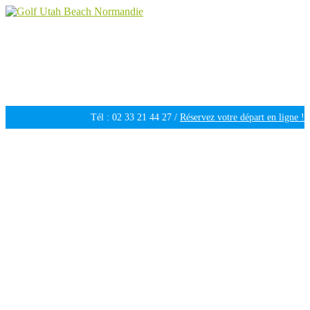
Golf Utah Beach Normandie
Golf 18 trous en Normandie
Tél : 02 33 21 44 27 /
Réservez votre départ en ligne !
Ouvert tous les jours de 09h30 à 18h00 /
Météo