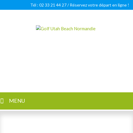
Tél : 02 33 21 44 27 /
Réservez votre départ en ligne !
Golf Utah Beach Normandie
Golf 18 trous en Normandie
MENU