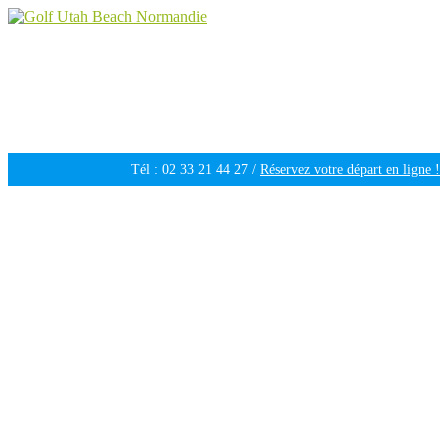
Golf Utah Beach Normandie
Golf 18 trous en Normandie
Tél : 02 33 21 44 27 /
Réservez votre départ en ligne !
Ouvert tous les jours de 09h30 à 18h00 /
Météo