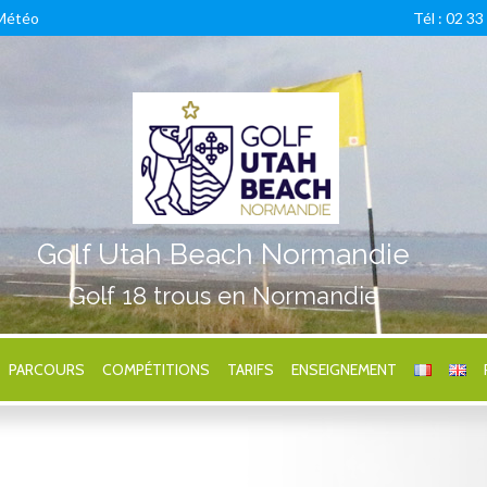
Météo
Tél : 02 33
Golf Utah Beach Normandie
Golf 18 trous en Normandie
PARCOURS
COMPÉTITIONS
TARIFS
ENSEIGNEMENT