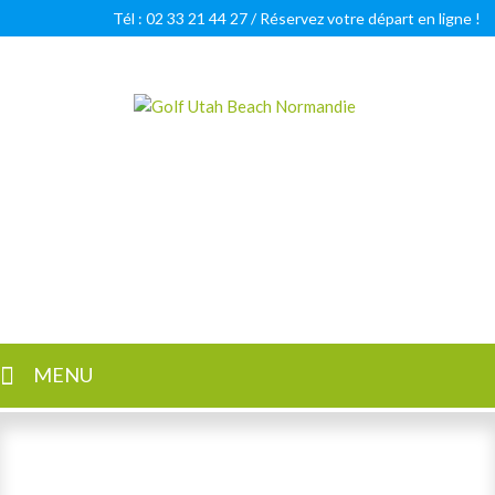
Tél : 02 33 21 44 27 /
Réservez votre départ en ligne !
Golf Utah Beach Normandie
Golf 18 trous en Normandie
MENU