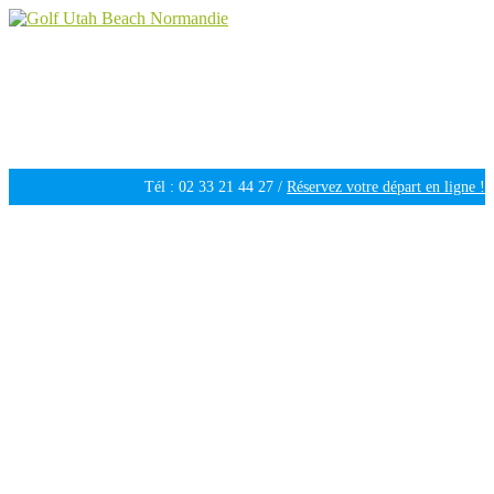
Golf Utah Beach Normandie
Golf 18 trous en Normandie
Tél : 02 33 21 44 27 /
Réservez votre départ en ligne !
Ouvert tous les jours de 09h30 à 18h00 /
Météo