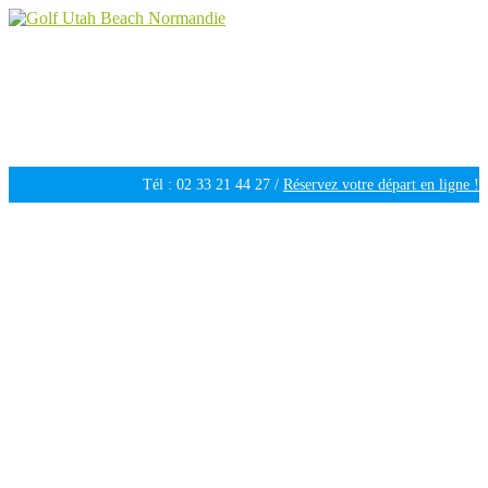
Golf Utah Beach Normandie
Golf 18 trous en Normandie
Tél : 02 33 21 44 27 /
Réservez votre départ en ligne !
Ouvert tous les jours de 09h30 à 18h00 /
Météo