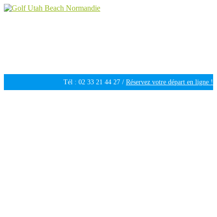
Golf Utah Beach Normandie
Golf 18 trous en Normandie
Tél : 02 33 21 44 27 /
Réservez votre départ en ligne !
Ouvert tous les jours de 09h30 à 18h00 /
Météo